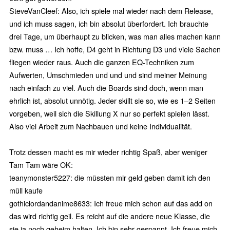
SteveVanCleef: Also, ich spiele mal wieder nach dem Release,
und ich muss sagen, ich bin absolut überfordert. Ich brauchte
drei Tage, um überhaupt zu blicken, was man alles machen kann
bzw. muss … Ich hoffe, D4 geht in Richtung D3 und viele Sachen
fliegen wieder raus. Auch die ganzen EQ-Techniken zum
Aufwerten, Umschmieden und und und sind meiner Meinung
nach einfach zu viel. Auch die Boards sind doch, wenn man
ehrlich ist, absolut unnötig. Jeder skillt sie so, wie es 1–2 Seiten
vorgeben, weil sich die Skillung X nur so perfekt spielen lässt.
Also viel Arbeit zum Nachbauen und keine Individualität.
Trotz dessen macht es mir wieder richtig Spaß, aber weniger
Tam Tam wäre OK:
teanymonster5227: die müssten mir geld geben damit ich den
müll kaufe
gothiclordandanime8633: Ich freue mich schon auf das add on
das wird richtig geil. Es reicht auf die andere neue Klasse, die
sie ja noch geheim halten. Ich bin sehr gespannt. Ich freue mich