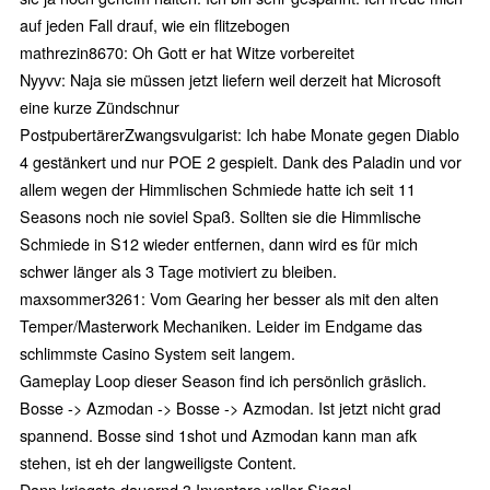
auf jeden Fall drauf, wie ein flitzebogen
mathrezin8670: Oh Gott er hat Witze vorbereitet
Nyyvv: Naja sie müssen jetzt liefern weil derzeit hat Microsoft
eine kurze Zündschnur
PostpubertärerZwangsvulgarist: Ich habe Monate gegen Diablo
4 gestänkert und nur POE 2 gespielt. Dank des Paladin und vor
allem wegen der Himmlischen Schmiede hatte ich seit 11
Seasons noch nie soviel Spaß. Sollten sie die Himmlische
Schmiede in S12 wieder entfernen, dann wird es für mich
schwer länger als 3 Tage motiviert zu bleiben.
maxsommer3261: Vom Gearing her besser als mit den alten
Temper/Masterwork Mechaniken. Leider im Endgame das
schlimmste Casino System seit langem.
Gameplay Loop dieser Season find ich persönlich gräslich.
Bosse -> Azmodan -> Bosse -> Azmodan. Ist jetzt nicht grad
spannend. Bosse sind 1shot und Azmodan kann man afk
stehen, ist eh der langweiligste Content.
Dann kriegste dauernd 3 Inventare voller Siegel.