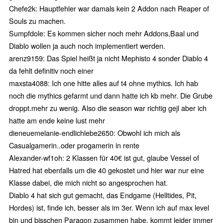
Chefe2k: Hauptfehler war damals kein 2 Addon nach Reaper of
Souls zu machen.
Sumpfdole: Es kommen sicher noch mehr Addons,Baal und
Diablo wollen ja auch noch implementiert werden.
arenz9159: Das Spiel heißt ja nicht Mephisto 4 sonder Diablo 4
da fehlt definitiv noch einer
maxsta4088: Ich one hitte alles auf t4 ohne mythics. Ich hab
noch die mythics gefarmt und dann hatte ich kb mehr. Die Grube
droppt.mehr zu wenig. Also die season war richtig gejl aber ich
hatte am ende keine lust mehr
dieneuemelanie-endlichlebe2650: Obwohl ich mich als
Casualgamerin..oder progamerin in rente
Alexander-wf1oh: 2 Klassen für 40€ ist gut, glaube Vessel of
Hatred hat ebenfalls um die 40 gekostet und hier war nur eine
Klasse dabei, die mich nicht so angesprochen hat.
Diablo 4 hat sich gut gemacht, das Endgame (Helltides, Pit,
Hordes) ist, finde ich, besser als im 3er. Wenn ich auf max level
bin und bisschen Paragon zusammen habe, kommt leider immer